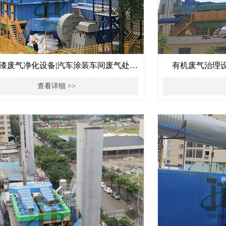
漆废气净化设备|汽车涂装车间废气处理
有机废气治理
设备
查看详细 >>