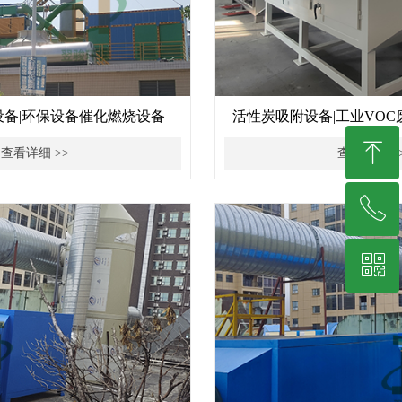
设备|环保设备催化燃烧设备
活性炭吸附设备|工业VO
ꁸ
查看详细 >>
查看详细 >
ꂅ
回到顶部
ꀥ
19878229349
微信二维码