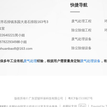
快捷导航
——
废气处理工程
市石排镇东园大道石排段163号3
1室
除尘除烟工程
22640221简小姐
废气处理设备
878229349林小姐
除尘除烟设备
huanbao8@163.com
526316
保多年工业有机
废气处理
经验，根据用户需要量身定制
废气处理设备
，有
粤ICP备15110827号
版权所有© 广东翌骏环保科技有限公司
本网站支持
IPv6
Powered by
本网站由阿里云提供云计算及安全服务