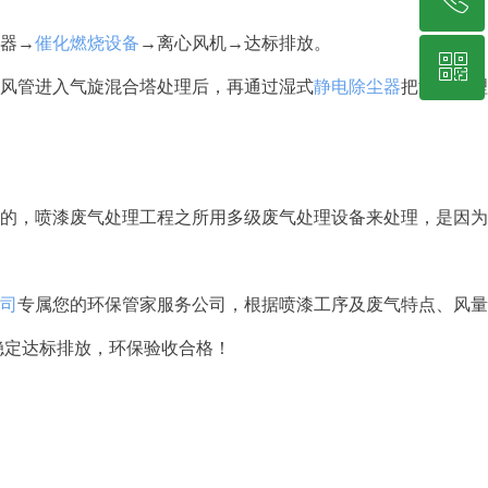
器→
催化燃烧设备
→离心风机→达标排放。
ꀥ
19878229349
风管进入气旋混合塔处理后，再通过湿式
静电除尘器
把漆渣清理
。
微信二维码
的，喷漆废气处理工程之所用多级废气处理设备来处理，是因为
司
专属您的环保管家服务公司，根据喷漆工序及废气特点、风量
稳定达标排放，环保验收合格！