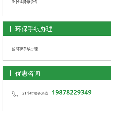
ꀶ
除尘除烟设备
环保手续办理
ꁧ
环保手续办理
优惠咨询
19878229349
21小时服务热线：