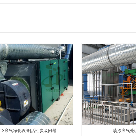
OCS废气净化设备|活性炭吸附器
喷涂废气处