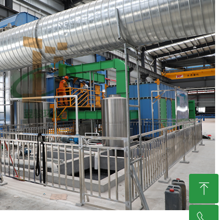
ꁸ
ꂅ
回到顶部