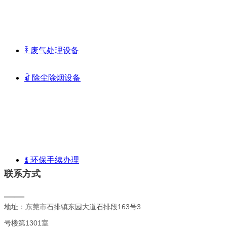
环保设备
ꁦ
废气处理设备
ꀶ
除尘除烟设备
环保手续办理
ꁧ
环保手续办理
联系方式
——
地址：东莞市石排镇东园大道石排段163号3
号楼第1301室