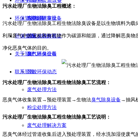
环保手续办理
rto蓄热焚烧设备
污水处理厂生物法除臭工程概述：
环保管家服务
生物法除臭设备
东莞环评审批
污水处理厂生物法除臭工程生物法除臭设备是以生物填料为载
利用废气中的无机和有机物作为碳源和能源，通过降解恶臭物
环保资讯
活性炭吸附器
国家排污许可证
净化恶臭气体的目的。
关于翌骏
臭气除臭设备
废气环保公司
联系翌骏
翌骏环保动态
污水处理厂生物法除臭工程生物法除臭工艺流程：
废气处理方法
恶臭气体收集装置→预处理装置→生物法
臭气除臭设备
→抽风
粉尘处理方法
污水处理厂生物法除臭工程生物法除臭工艺说明：
废气处理解决方案
恶臭气体经过管道收集后进入预处理装置，经水洗加湿使废气的