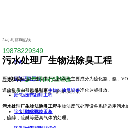
24小时咨询热线
19878229349
污水处理厂生物法除臭工程
首页
翌骏环保
废气环保工程
多年环保行业经验
污水处理厂运行过程中产生的臭气主要成分为硫化氢，氨，VO
道收集后由引风机引至
生物法除臭设备
净化达标排放。
一站式
为企业
提供量身定制的解决方案
废气处理设备
废气处理工程
污水处理厂生物法除臭工程
生物法废气处理设备系统适用污水
除尘除烟设备
除尘除烟工程
催化燃烧设备
﹑硫醇﹑硫醚等恶臭气体的处理。