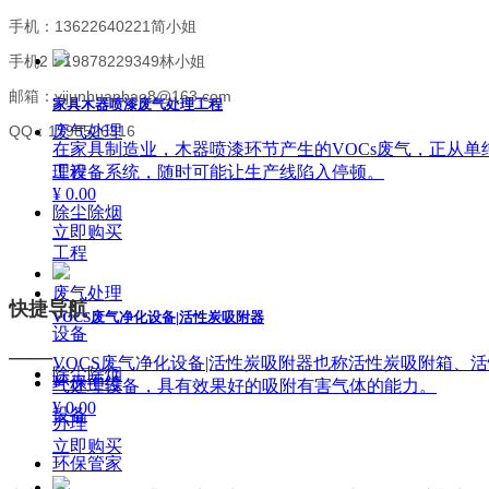
手机：13622640221简小姐
手机2：19878229349林小姐
邮箱：yijunhuanbao8@163.com
家具木器喷漆废气处理工程
QQ：1798526316
废气处理
在家具制造业，木器喷漆环节产生的VOCs废气，正从
理设备系统，随时可能让生产线陷入停顿。
工程
¥ 0.00
除尘除烟
立即购买
工程
废气处理
快捷导航
VOCS废气净化设备|活性炭吸附器
设备
——
VOCS废气净化设备|活性炭吸附器也称活性炭吸附箱
除尘除烟
环保手续
气处理设备，具有效果好的吸附有害气体的能力。
¥ 0.00
设备
办理
立即购买
环保管家