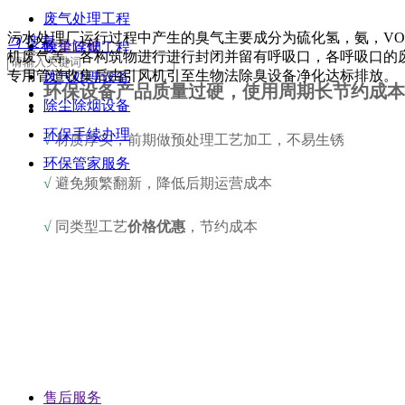
废气处理工程
污水处理厂运行过程中产生的臭气主要成分为硫化氢，氨，VO
끠
搜索
质量过硬
除尘除烟工程
机废气等。各构筑物进行进行封闭并留有呼吸口，各呼吸口的
专用管道收集后由引风机引至生物法除臭设备净化达标排放。
废气处理设备
环保设备产品质量过硬，使用周期长节约成本
除尘除烟设备
环保手续办理
√
材质厚实，前期做预处理工艺加工，不易生锈
环保管家服务
√
避免频繁翻新，降低后期运营成本
√
同类型工艺
价格优惠
，节约成本
售后服务