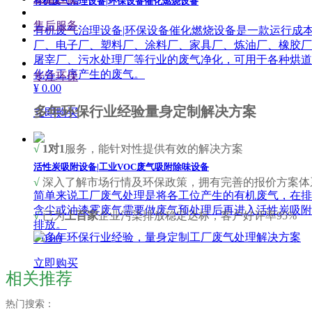
有机废气治理设备|环保设备催化燃烧设备
售后服务
有机废气治理设备|环保设备催化燃烧设备是一款运行成
厂、电子厂、塑料厂、涂料厂、家具厂、炼油厂、橡胶厂
屠宰厂、污水处理厂等行业的废气净化，可用于各种烘道
化各工序产生的废气。
专注环保
¥ 0.00
多年环保行业经验量身定制解决方案
立即购买
√
1对1
服务，能针对性提供有效的解决方案
活性炭吸附设备|工业VOC废气吸附除味设备
√
深入了解市场行情及环保政策，拥有完善的报价方案体
简单来说工厂废气处理是将各工位产生的有机废气，在排
含尘或油漆雾废气需要做废气预处理后再进入活性炭吸附设
√
已为
上百家
企业污染排放稳定达标，客户好评率95%
排放。
¥ 0.00
立即购买
相关推荐
热门搜索：