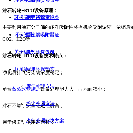
环保手续办理
rto蓄热焚烧设备
沸石转轮+RTO设备原理：
环保管家服务
生物法除臭设备
东莞环评审批
主要利用沸石分子筛的多孔吸附性将有机物吸附浓缩，浓缩后的有
环保资讯
活性炭吸附器
国家排污许可证
CO2、H2O等。
关于翌骏
臭气除臭设备
废气环保公司
沸石转轮+RTO设备技术特点：
联系翌骏
翌骏环保动态
净化后排气污染物浓度稳定；
废气处理方法
单台
蓄热式焚烧炉
设备处理能力大，占地面积小；
粉尘处理方法
沸石不燃，安全稳定性能高；
废气处理解决方案
易于保养，使用寿命长；