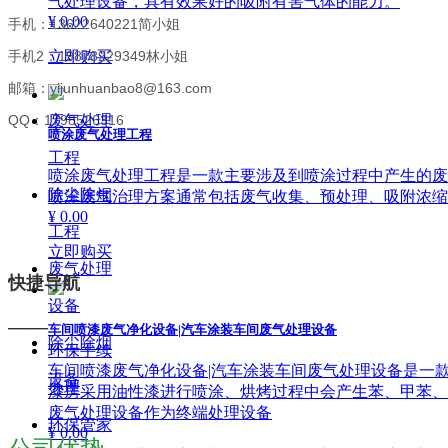
气处理设备，具有效果好的吸附有害气体的能力。
¥ 0.00
手机：13622640221简小姐
立即购买
手机2：19878229349林小姐
邮箱：yijunhuanbao8@163.com
QQ：1798526316
废气处理
喷涂废气处理工程
工程
喷涂废气处理工程是一款主要涉及到喷涂过程中产生的废
除尘除烟
喷涂废气治理方案通常包括废气收集、预处理、吸附浓缩
¥ 0.00
工程
立即购买
废气处理
快捷导航
设备
——
车间喷漆废气净化设备|汽车涂装车间废气处理设备
除尘除烟
环保手续
车间喷漆废气净化设备|汽车涂装车间废气处理设备是一
设备
办理
漆房采用油性漆进行喷涂、烘烤过程中会产生苯、甲苯、
废气处理设备作为终端处理设备
环保管家
¥ 0.00