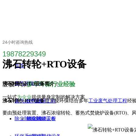
24小时咨询热线
19878229349
沸石转轮+RTO设备
首页
翌骏环保
废气环保工程
多年环保行业经验
沸石转轮+RTO设备简介：
一站式
为企业
提供量身定制的解决方案
沸石转轮+RTO设备
是翌骏环保结合多年
工业废气处理工程
经
废气处理设备
废气处理工程
要由预处理装置、沸石浓缩转轮、蓄热式焚烧炉设备(RTO)、
除尘除烟设备
除尘除烟工程
催化燃烧设备