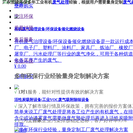
公司优势
广东翌骏环保多年工业有机
废气处理
经验，根据用户需要量身定制
废气
服务
立即购买
专注环保
质量过硬
有机废气治理设备|环保设备催化燃烧设备
售后服务
有机废气治理设备|环保设备催化燃烧设备是一款运行成
厂、电子厂、塑料厂、涂料厂、家具厂、炼油厂、橡胶厂
屠宰厂、污水处理厂等行业的废气净化，可用于各种烘道
化各工序产生的废气。
专注环保
¥ 0.00
多年环保行业经验量身定制解决方案
立即购买
√
1对1
服务，能针对性提供有效的解决方案
活性炭吸附设备|工业VOC废气吸附除味设备
√
深入了解市场行情及环保政策，拥有完善的报价方案体
简单来说工厂废气处理是将各工位产生的有机废气，在排
含尘或油漆雾废气需要做废气预处理后再进入活性炭吸附设
√
已为
上百家
企业污染排放稳定达标，客户好评率95%
排放。
¥ 0.00