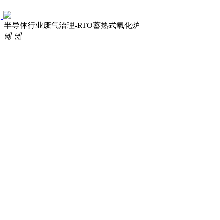
半导体行业废气治理-RTO蓄热式氧化炉
넳
넲