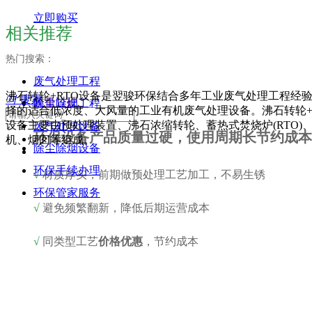
立即购买
相关推荐
热门搜索：
废气处理工程
沸石转轮+RTO设备是翌骏环保结合多年工业废气处理工程经
끠
搜索
质量过硬
除尘除烟工程
择的适合低浓度、大风量的工业有机废气处理设备。沸石转轮+
设备主要由预处理装置、沸石浓缩转轮、蓄热式焚烧炉(RTO)
废气处理设备
环保设备产品质量过硬，使用周期长节约成本
机、烟囱等组成。
除尘除烟设备
环保手续办理
√
材质厚实，前期做预处理工艺加工，不易生锈
环保管家服务
√
避免频繁翻新，降低后期运营成本
√
同类型工艺
价格优惠
，节约成本