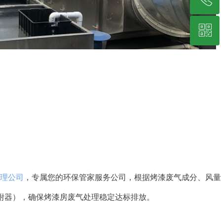
ꀥ
19878229349
微信二维码
理公司
，专属您的环保管家服务公司，根据烤漆废气成分、风量
附器），确保烤漆房废气处理稳定达标排放。