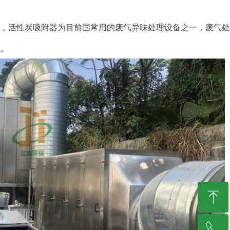
，活性炭吸附器为目前国常用的废气异味处理设备之一，废气处理
去。
ꁸ
ꂅ
回到顶部