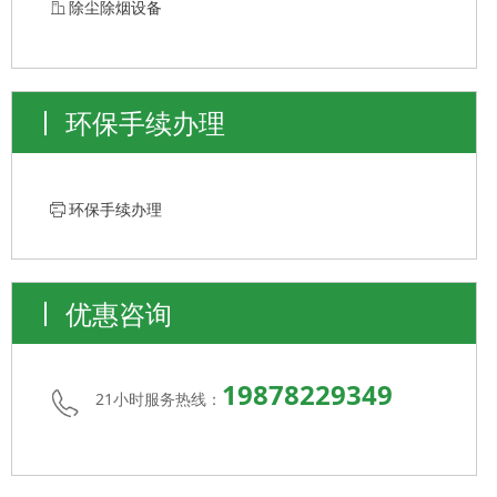
ꀶ
除尘除烟设备
环保手续办理
ꁧ
环保手续办理
优惠咨询
19878229349
21小时服务热线：