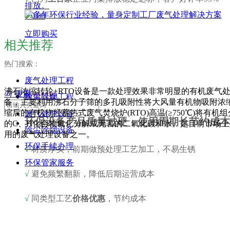
排放。
¥ 0.00
立即购买
相关推荐
热门搜索：
废气处理工程
沸石浓缩转轮+RTO设备是一款处理效果非常明显的有机废气
끠
搜索
质量过硬
除尘除烟工程
备，主要利用沸石分子筛的多孔吸附性将大风量有机物吸附浓
缩后的有机物经蓄热式废气焚烧炉(RTO)高温(≥750℃)将有机
废气处理设备
环保设备产品质量过硬，使用周期长节约成本
的C、H化合物氧化分解成无害的二氧化碳和水。是目前市场上
除尘除烟设备
用的废气处理设备之一。
环保手续办理
√
材质厚实，前期做预处理工艺加工，不易生锈
环保管家服务
√
避免频繁翻新，降低后期运营成本
√
同类型工艺
价格优惠
，节约成本