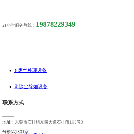
优惠咨询
19878229349
21小时服务热线：
环保设备
ꁦ
废气处理设备
ꀶ
除尘除烟设备
联系方式
——
环保手续办理
地址：东莞市石排镇东园大道石排段163号3
号楼第1301室