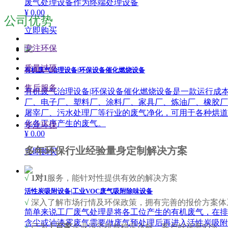
废气处理设备作为终端处理设备
¥ 0.00
公司优势
立即购买
专注环保
质量过硬
有机废气治理设备|环保设备催化燃烧设备
售后服务
有机废气治理设备|环保设备催化燃烧设备是一款运行成
厂、电子厂、塑料厂、涂料厂、家具厂、炼油厂、橡胶厂
屠宰厂、污水处理厂等行业的废气净化，可用于各种烘道
化各工序产生的废气。
专注环保
¥ 0.00
多年环保行业经验量身定制解决方案
立即购买
√
1对1
服务，能针对性提供有效的解决方案
活性炭吸附设备|工业VOC废气吸附除味设备
√
深入了解市场行情及环保政策，拥有完善的报价方案体
简单来说工厂废气处理是将各工位产生的有机废气，在排
含尘或油漆雾废气需要做废气预处理后再进入活性炭吸附设
√
已为
上百家
企业污染排放稳定达标，客户好评率95%