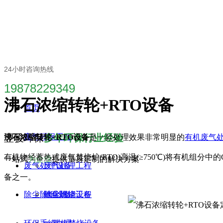
24小时咨询热线
19878229349
沸石浓缩转轮+RTO设备
首页
翌骏环保
废气环保工程
多年环保行业经验
沸石浓缩转轮+RTO设备
是一款处理效果非常明显的
有机废气
有机物经蓄热式废气焚烧炉(RTO)高温(≥750℃)将有机组
一站式
为企业
提供量身定制的解决方案
废气处理设备
废气处理工程
备之一。
除尘除烟设备
除尘除烟工程
催化燃烧设备