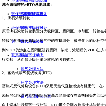
环保手续办理
rto蓄热焚烧设备
沸石浓缩转轮+RTO系统组成：
环保管家服务
生物法除臭设备
东莞环评审批
1、沸石浓缩转轮：
环保资讯
活性炭吸附器
国家排污许可证
原理沸石浓缩转轮装置分为吸附区、脱附区、冷却区，转轮在各
转轮的多孔分子筛吸附废气中的有机组分，被净化后的达标空气经
关于翌骏
臭气除臭设备
废气环保公司
到VOCs的沸点在脱附区进行脱附、浓缩，浓缩后的VOCs进
联系翌骏
翌骏环保动态
行冷却，从而保证吸附浓缩转轮的吸附效果。
废气处理方法
2、蓄热式废气焚烧设备(RTO)
粉尘处理方法
蓄热式废气焚烧设备(RTO)采用天然气直接燃烧有机废气，在75
烧后的烟气通过蓄热陶瓷后将高温能量储存在蓄热陶瓷内部以
废气处理解决方案
自由切换进行循环进气处理，RTO可充分回收热能使得能耗大