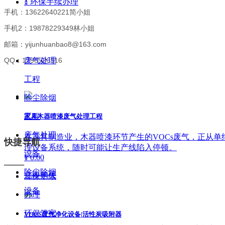
ꁧ
环保手续办理
手机：13622640221简小姐
手机2：19878229349林小姐
邮箱：yijunhuanbao8@163.com
QQ：1798526316
废气处理
工程
除尘除烟
工程
家具木器喷漆废气处理工程
废气处理
在家具制造业，木器喷漆环节产生的VOCs废气，正从
快捷导航
理设备系统，随时可能让生产线陷入停顿。
设备
¥ 0.00
——
除尘除烟
立即购买
环保手续
设备
办理
环保管家
VOCS废气净化设备|活性炭吸附器