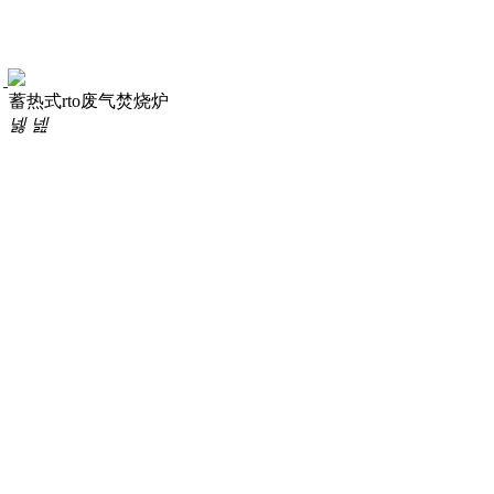
蓄热式rto废气焚烧炉
넳
넲