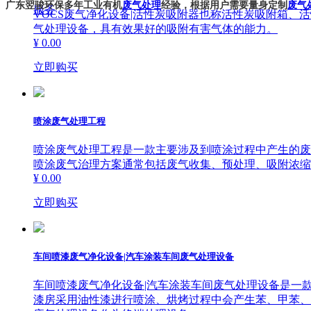
广东翌骏环保多年工业有机
废气处理
经验，根据用户需要量身定制
废气
服务
VOCS废气净化设备|活性炭吸附器也称活性炭吸附箱
气处理设备，具有效果好的吸附有害气体的能力。
¥ 0.00
立即购买
喷涂废气处理工程
喷涂废气处理工程是一款主要涉及到喷涂过程中产生的废
喷涂废气治理方案通常包括废气收集、预处理、吸附浓缩
¥ 0.00
立即购买
车间喷漆废气净化设备|汽车涂装车间废气处理设备
车间喷漆废气净化设备|汽车涂装车间废气处理设备是一
漆房采用油性漆进行喷涂、烘烤过程中会产生苯、甲苯、