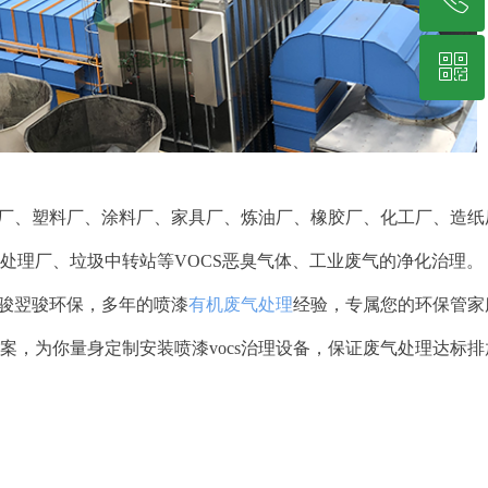
ꀥ
19878229349
微信二维码
电子厂、塑料厂、涂料厂、家具厂、炼油厂、橡胶厂、化工厂、造
处理厂、垃圾中转站等VOCS恶臭气体、工业废气的净化治理。
翌骏翌骏环保，多年的喷漆
有机废气处理
经验，专属您的环保管家
案，为你量身定制安装喷漆vocs治理设备，保证废气处理达标