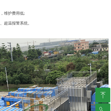
，维护费用低;
、超温报警系统。
ꁸ
ꂅ
回到顶部