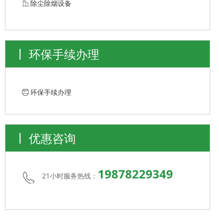
ꀶ
除尘除烟设备
环保手续办理
ꁧ
环保手续办理
优惠咨询
19878229349
21小时服务热线：