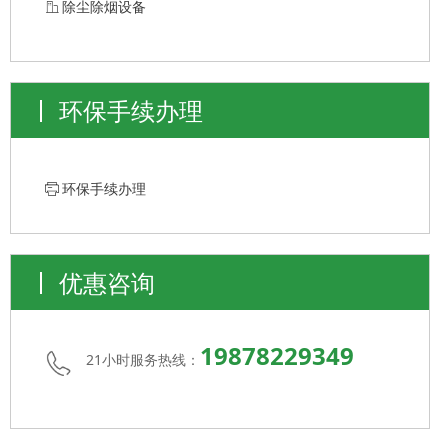
ꀶ
除尘除烟设备
环保手续办理
ꁧ
环保手续办理
优惠咨询
19878229349
21小时服务热线：