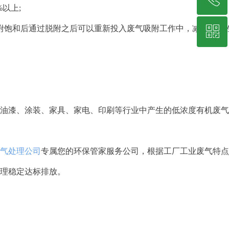
以上;
ꀥ
附饱和后通过脱附之后可以重新投入废气吸附工作中，减少了活
19878229349
微信二维码
油漆、涂装、家具、家电、印刷等行业中产生的低浓度有机废气
气处理公司
专属您的环保管家服务公司，根据工厂工业废气特点
理稳定达标排放。