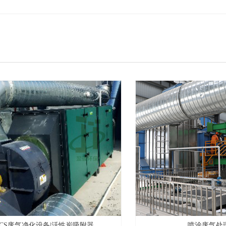
OCS废气净化设备|活性炭吸附器
喷涂废气处