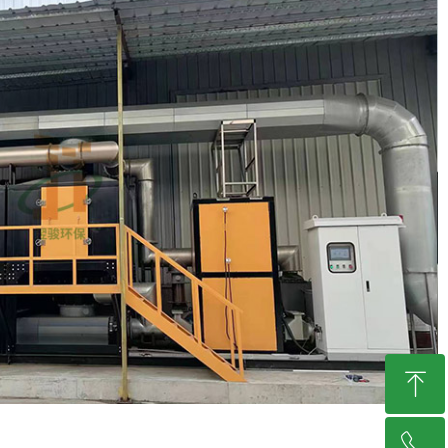
ꁸ
ꂅ
回到顶部